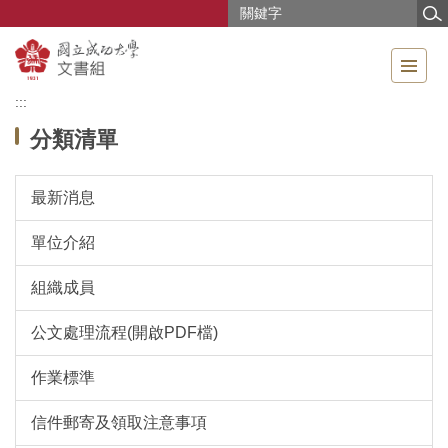
跳
到
主
要
內
:::
容
分類清單
區
最新消息
單位介紹
組織成員
公文處理流程(開啟PDF檔)
作業標準
信件郵寄及領取注意事項