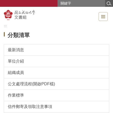
跳
到
主
要
內
:::
容
分類清單
區
最新消息
單位介紹
組織成員
公文處理流程(開啟PDF檔)
作業標準
信件郵寄及領取注意事項