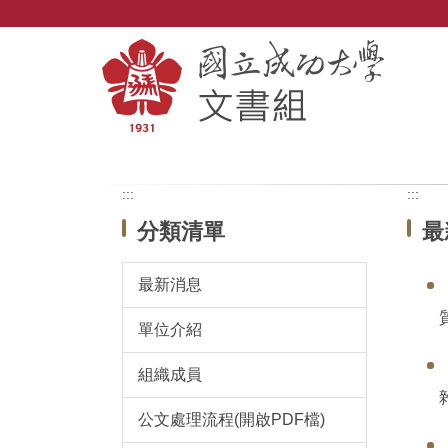
跳
到
主
要
內
容
區
:::
:::
分類清單
最
最新消息
單位介紹
組織成員
公文處理流程(開啟PDF檔)